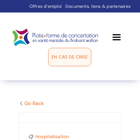
Passer
Offres d’emploi
Documents, liens & partenaires
au
contenu
Toggle
Navigati
EN CAS DE CRISE
La plate-forme
Groupes de travail
Médiation
Go Back
Répertoire
Hospitalisation