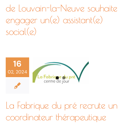
indépendan
de Louvain-la-Neuve souhaite
souhaite
Fabrique
engager un(e) assistant(e)
Le
social(e)
engager
du
Centre
un(e)
pré
16
02, 2024
de
assistant(e)
recrute
Guidance
social(e)
un
La Fabrique du pré recrute un
coordinateur thérapeutique
de