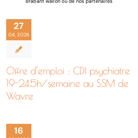
Brabant wallon ou de nos partenaires
Agenda
Contact
27
04, 2026
Offre d’emploi : CDI psychiatre
19-24,5h/semaine au SSM de
Wavre
Le
Service
16