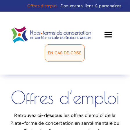
Passer
Offres d’emploi
Documents, liens & partenaires
au
contenu
Toggle
Navigati
EN CAS DE CRISE
La plate-forme
Groupes de travail
Offres d’emploi
Médiation
Répertoire
Retrouvez ci-dessous les offres d’emploi de la
Plate-forme de concertation en santé mentale du