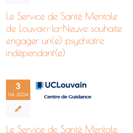
Santé
Neuve
Le Service de Santé Mentale
de Louvain-la-Neuve souhaite
Mentale
souhaite
engager un(e) psychiatre
indépendant(e)
de
engager
Louvain-
un(e)
3
04, 2024
la-
psychiatre
Neuve
La
Le Service de Santé Mentale