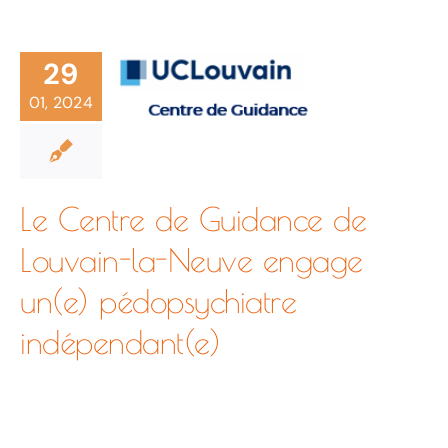
coordinate
Louvain-
thérapeuti
29
01, 2024
la-
Neuve
Le Centre de Guidance de
Louvain-la-Neuve engage
engage
un(e) pédopsychiatre
indépendant(e)
un(e)