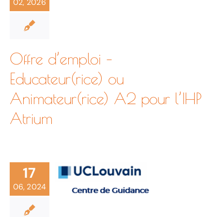
02, 2026
de
Santé
Offre d’emploi –
Educateur(rice) ou
Mentale
Animateur(rice) A2 pour l’IHP
Atrium
Le
de
Service
Louvain-
17
06, 2024
de
la-