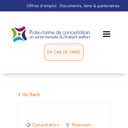
Passer
Offres d’emploi
Documents, liens & partenaires
au
contenu
Toggle
Navigati
EN CAS DE CRISE
La plate-forme
Groupes de travail
Médiation
Go Back
Répertoire
Consultation
Rixensart