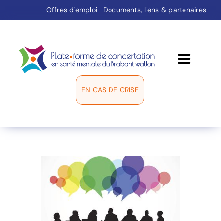
Passer
Offres d’emploi
Documents, liens & partenaires
au
contenu
Toggle
Navigati
EN CAS DE CRISE
La plate-forme
Groupes de travail
Médiation
Répertoire